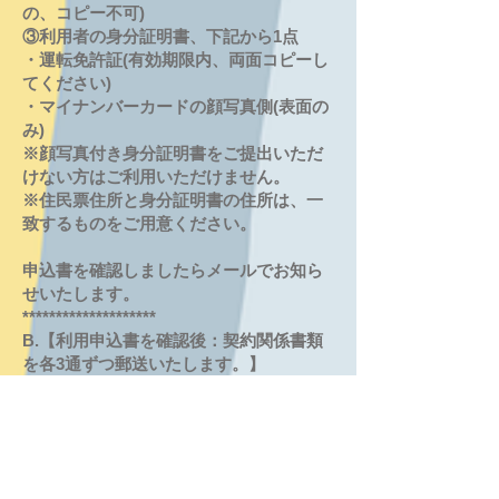
の、コピー不可)​
③利用者の身分証明書、下記から1点
・運転免許証(有効期限内、両面コピーし
てください)
・マイナンバーカードの顔写真側(表面の
み)
※顔写真付き身分証明書をご提出いただ
けない方はご利用いただけません。
※住民票住所と身分証明書の住所は、一
致するものをご用意ください。
申込書を確認しましたらメールでお知ら
せいたします。
********************
B.​【利用申込書を確認後：契約関係書類
を各3通ずつ郵送いたします。】
1通はお客様控え、1通は警察署届出用、1
通は当方控えとなります。
個人事業主様は、屋号＋氏名でのご契約
となります。