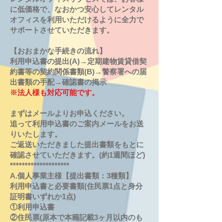
に低価格で、なおかつ安心してレンタル
オフィスを利用いただけるように全力で
サポートさせていただきます。
【おおまかな手続きの流れ】
利用申込書の提出(A)→定期建物賃貸借契
約書等の契約関係書類(B)→警察署への届
出書類の手配→確認書の掲示
※
法人様も対応可能です。
まずはメールよりお申込ください。​
追って利用申込書のご案内メールをお送
りいたします。
ご返送いただきました提出書類をもとに
確認させていただきます。(約1週間ほど)
********************
A.個人事業主様【提出書類：3種類】
利用申込書と必要書類(住民票1点と身分
証明書いずれか1点)
①利用申込書
②住民票(原本で本籍記載3ヶ月以内のも